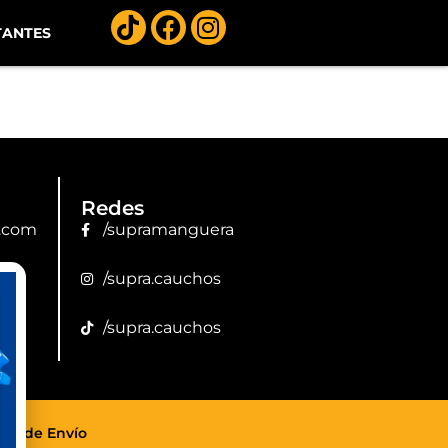
TANTES
Redes
.com
/supramanguera
/supra.cauchos
/supra.cauchos
tica de Envío