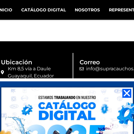
INICIO
CATÁLOGO DIGITAL
NOSOTROS
REPRESEN
Ubicación
Correo
Km 8,5 vía a Daule
info@supracauchos
Guayaquil, Ecuador
Parque Industrial -
Ancón
Lima, Perú
Términos y Condiciones
Política de Privacidad
Polí