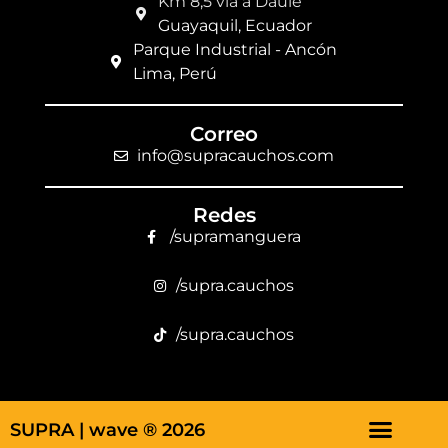
Km 8,5 vía a Daule
Guayaquil, Ecuador
Parque Industrial - Ancón
Lima, Perú
Correo
info@supracauchos.com
Redes
/supramanguera
/supra.cauchos
/supra.cauchos
SUPRA |
wave ® 2026