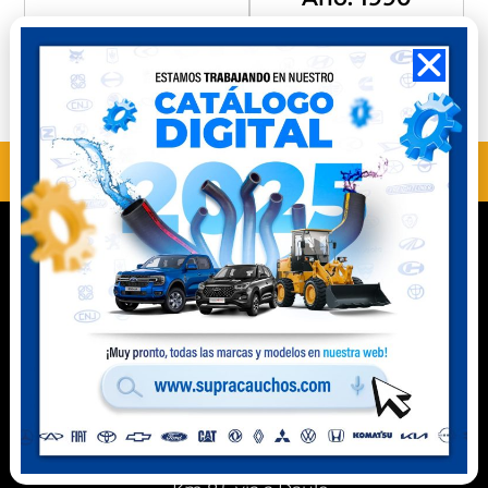
Compra
Compra
Perú
Ecuador
ANTERIOR
SIGUIENTE
MH10306
MH10401
Contacto
Celular Perú
(+51) 941 541 444
Celular Ecuador
(+593) 99 078 6063
Ubicación