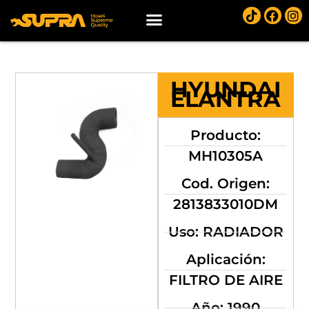
HYUNDAI
ELANTRA
Producto:
MH10305A
Cod. Origen:
2813833010DM
Uso: RADIADOR
Aplicación:
FILTRO DE AIRE
Año: 1990