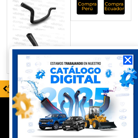
Compra
Compra
Perú
Ecuador
ANTERIOR
SIGUIENTE
MBP-078
MBP-084
Contacto
Celular Perú
(+51) 941 541 444