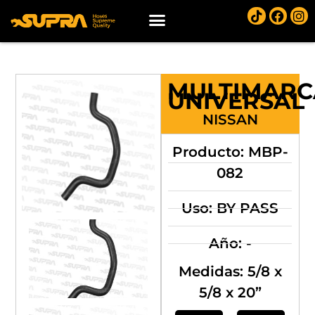
MULTIMARC
UNIVERSAL
NISSAN
Producto: MBP-
082
Uso: BY PASS
Año: -
Medidas: 5/8 x
5/8 x 20”