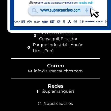
Celular Ecuador
(+593) 99 078 6063
Ubicación
Km 8,5 vía a Daule
Guayaquil, Ecuador
Parque Industrial - Ancón
Lima, Perú
Correo
info@supracauchos.com
Redes
/supramanguera
/supra.cauchos