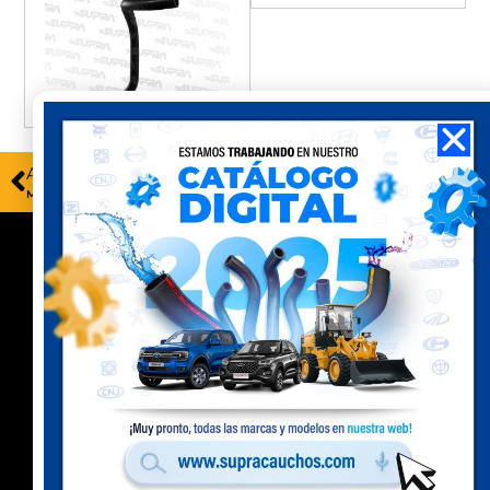
ANTERIOR
SIGUIENTE
MBP-128
MBP-129
Contacto
Celular Perú
(+51) 941 541 444
Celular Ecuador
(+593) 99 078 6063
Ubicación