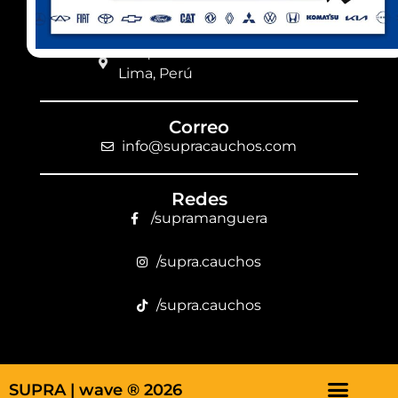
Km 8,5 vía a Daule
Guayaquil, Ecuador
Parque Industrial - Ancón
Lima, Perú
Correo
info@supracauchos.com
Redes
/supramanguera
/supra.cauchos
/supra.cauchos
SUPRA |
wave ® 2026