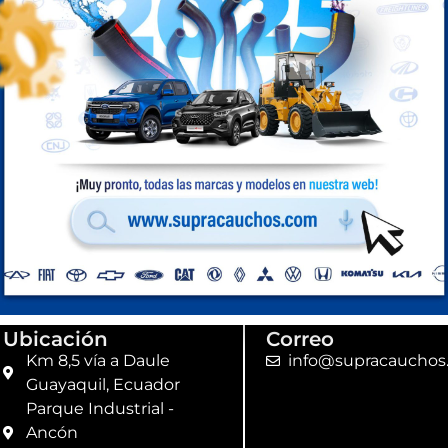
Ubicación
Correo
Km 8,5 vía a Daule
info@supracauchos
Guayaquil, Ecuador
Parque Industrial -
Ancón