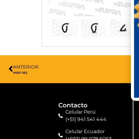
ANTERIOR
MBP-183
Contacto
Celular Perú
(+51) 941 541 444
Celular Ecuador
(+593) 99 078 6063