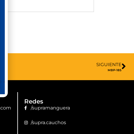
SIGUIENTE
MBP-185
Redes
.com
/supramanguera
/supra.cauchos