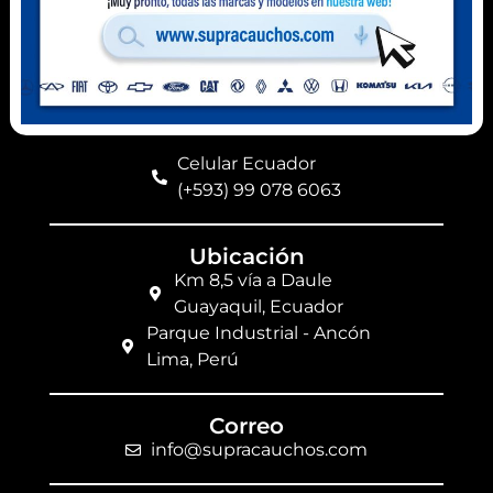
Contacto
Celular Perú
(+51) 941 541 444
Celular Ecuador
(+593) 99 078 6063
Ubicación
Km 8,5 vía a Daule
Guayaquil, Ecuador
Parque Industrial - Ancón
Lima, Perú
Correo
info@supracauchos.com