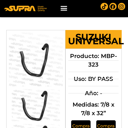
SUZUKI
UNIVERSAL
Producto: MBP-
323
Uso: BY PASS
Año: -
Medidas: 7/8 x
7/8 x 32”
Compra
Compra