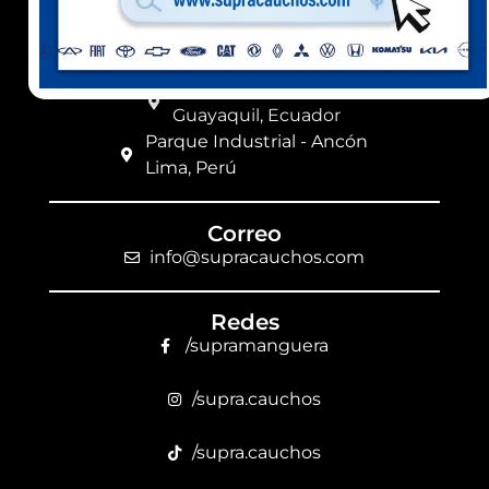
Ubicación
Km 8,5 vía a Daule
Guayaquil, Ecuador
Parque Industrial - Ancón
Lima, Perú
Correo
info@supracauchos.com
Redes
/supramanguera
/supra.cauchos
/supra.cauchos