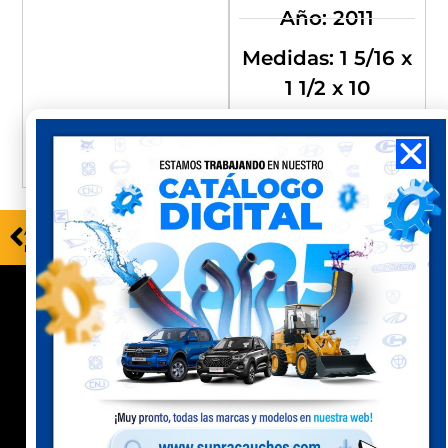
Año: 2011
Medidas: 1 5/16 x
1 1/2 x 10
Compra
Compra
Perú
Ecuador
ANTERIOR
SIGUIENTE
MD30205SN
MB10104N
Contacto
Celular Perú
(+51) 941 541 444
Celular Ecuador
(+593) 99 078 6063