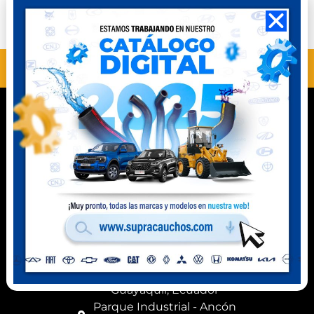
Perú
Ecuador
ANTERIOR
SIGUIENTE
MC11506
MC11508SN
Contacto
Celular Perú
(+51) 941 541 444
Celular Ecuador
(+593) 99 078 6063
Ubicación
Km 8,5 vía a Daule
Guayaquil, Ecuador
Parque Industrial - Ancón