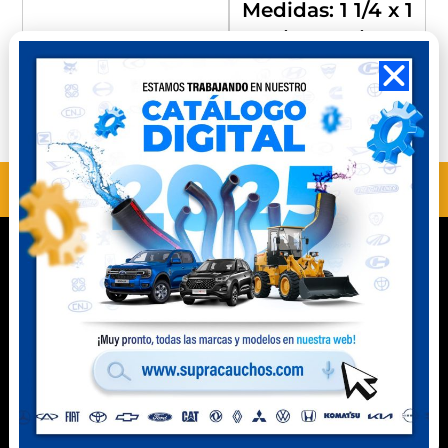
Medidas: 1 1/4 x 1
1/2 x 17 1/4”
Compra
Compra
Perú
Ecuador
ANTERIOR
SIGUIENTE
MC10106
MC11702
Contacto
Celular Perú
(+51) 941 541 444
Celular Ecuador
(+593) 99 078 6063