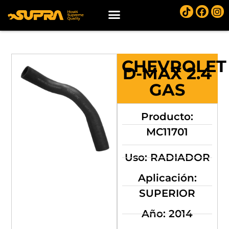
CHEVROLET
D-MAX 2.4
GAS
Producto:
MC11701
Uso: RADIADOR
Aplicación:
SUPERIOR
Año: 2014