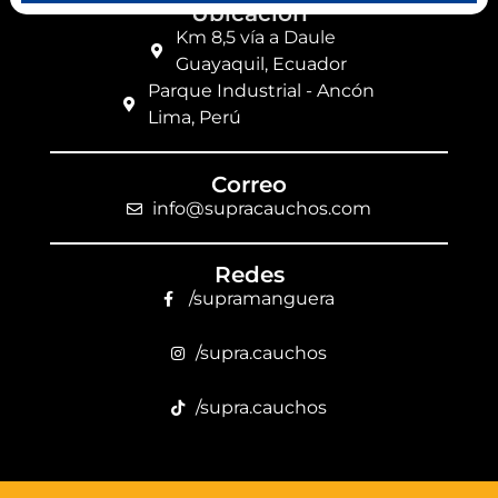
Ubicación
Km 8,5 vía a Daule
Guayaquil, Ecuador
Parque Industrial - Ancón
Lima, Perú
Correo
info@supracauchos.com
Redes
/supramanguera
/supra.cauchos
/supra.cauchos