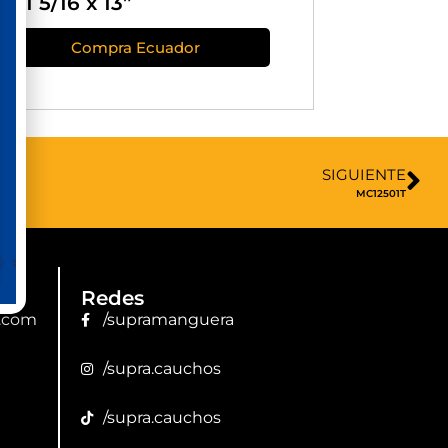
x 1 5/16 x 13”
Compra Ecuador
SIGUIENTE
MC12501T
Redes
.com
/supramanguera
/supra.cauchos
/supra.cauchos