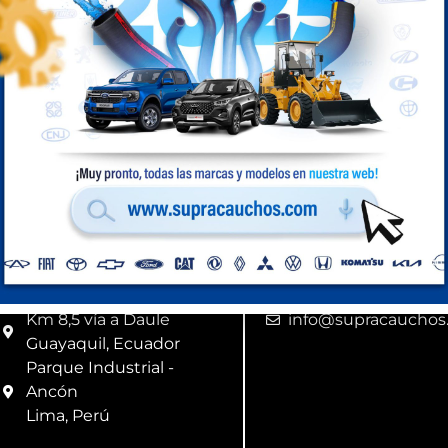
Medidas: 1 5/16 
Compra Perú
Ubicación
Correo
Km 8,5 vía a Daule
info@supracauchos
Guayaquil, Ecuador
Parque Industrial -
Ancón
Lima, Perú