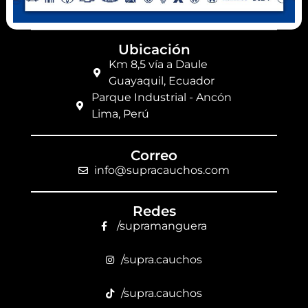
(+593) 99 078 6063
Ubicación
Km 8,5 vía a Daule
Guayaquil, Ecuador
Parque Industrial - Ancón
Lima, Perú
Correo
info@supracauchos.com
Redes
/supramanguera
/supra.cauchos
/supra.cauchos