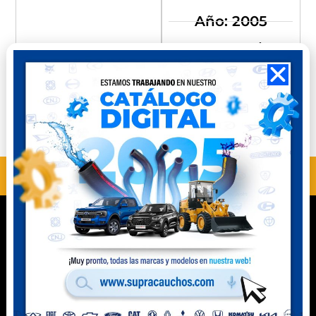
Año: 2005
Medidas: 1 1/8 x 1
1/8 x 8”
Compra
Compra
Perú
Ecuador
ANTERIOR
SIGUIENTE
MC13102
MF10101
Contacto
Celular Perú
(+51) 941 541 444
Celular Ecuador