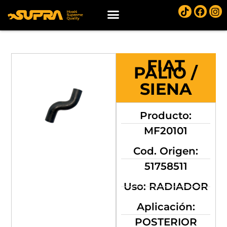
FIAT
PALIO /
SIENA
Producto:
MF20101
Cod. Origen:
51758511
Uso: RADIADOR
Aplicación:
POSTERIOR