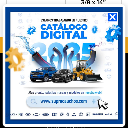
3/8 x 14”
Compra
Compra
Perú
Ecuador
ANTERIOR
SIGUIENTE
MH10106
MH10108
Contacto
Celular Perú
(+51) 941 541 444
Celular Ecuador
(+593) 99 078 6063
Ubicación