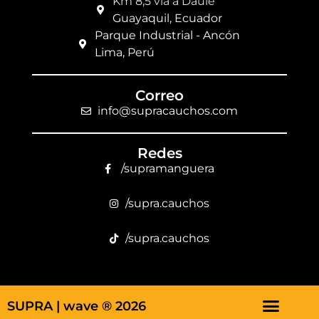
Km 8,5 vía a Daule
Guayaquil, Ecuador
Parque Industrial - Ancón
Lima, Perú
Correo
info@supracauchos.com
Redes
/supramanguera
/supra.cauchos
/supra.cauchos
SUPRA |
wave ® 2026