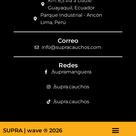
Km 8,5 vía a Daule
Guayaquil, Ecuador
Parque Industrial - Ancón
Lima, Perú
Correo
info@supracauchos.com
Redes
/supramanguera
/supra.cauchos
/supra.cauchos
SUPRA |
wave ® 2026