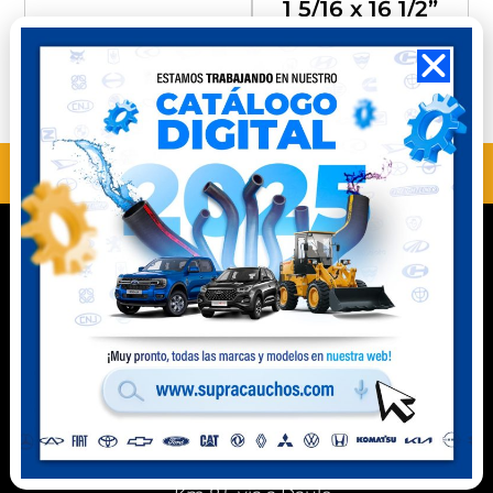
1 5/16 x 16 1/2”
Compra
Compra
Perú
Ecuador
ANTERIOR
SIGUIENTE
MH10804SN
MH10302
Contacto
Celular Perú
(+51) 941 541 444
Celular Ecuador
(+593) 99 078 6063
Ubicación