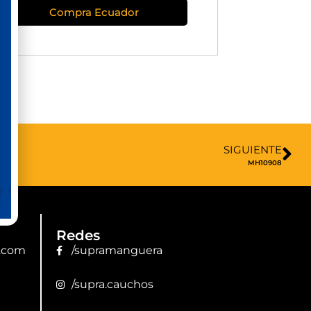
Compra Ecuador
SIGUIENTE
MH10908
Redes
.com
/supramanguera
/supra.cauchos