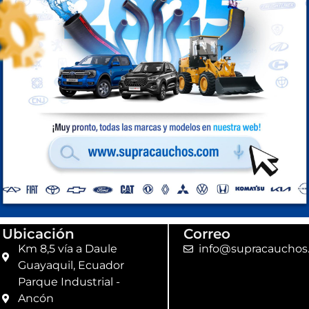
Compra Perú
Ubicación
Correo
Km 8,5 vía a Daule
info@supracauchos
Guayaquil, Ecuador
Parque Industrial -
Ancón