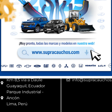
Medidas: 1 3/8 
Compra Perú
Ubicación
Correo
Km 8,5 vía a Daule
info@supracauchos
Guayaquil, Ecuador
Parque Industrial -
Ancón
Lima, Perú