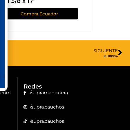
x 1 3/8 x 17”
Compra Ecuador
SIGUIENTE
MH10904
Redes
.com
/supramanguera
/supra.cauchos
/supra.cauchos