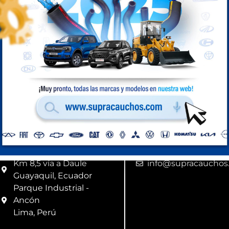
Medidas: 1 5/16 
Compra Perú
Ubicación
Correo
Km 8,5 vía a Daule
info@supracauchos
Guayaquil, Ecuador
Parque Industrial -
Ancón
Lima, Perú