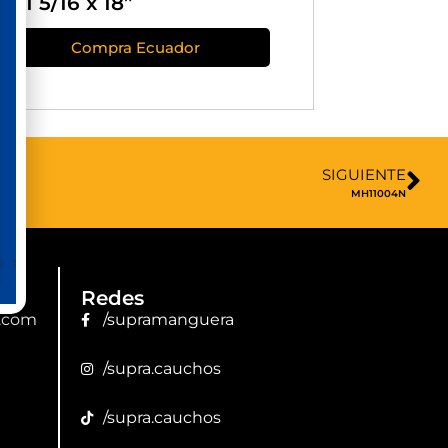
x 1 5/16 x 18”
Compra Ecuador
SIGUIENTE
MH11004N
Redes
.com
/supramanguera
/supra.cauchos
/supra.cauchos