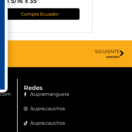
 x 1 5/16 x 35”
Compra Ecuador
SIGUIENTE
MM12101
Redes
.com
/supramanguera
/supra.cauchos
/supra.cauchos