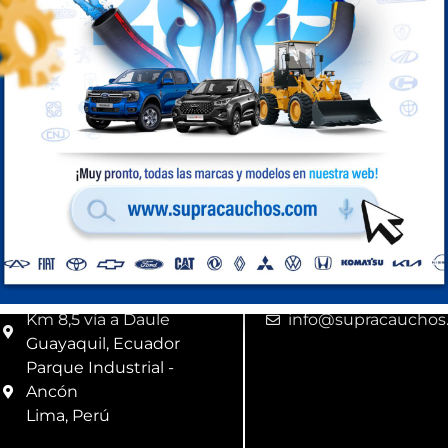
Medidas: 1 5/16
Compra Perú
Ubicación
Correo
Km 8,5 vía a Daule
info@supracauchos
Guayaquil, Ecuador
Parque Industrial -
Ancón
Lima, Perú