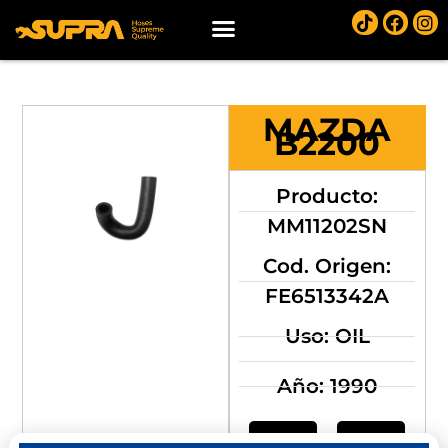
MAZDA
B2200
Producto:
MM11202SN
Cod. Origen:
FE6513342A
Uso: OIL
Año: 1990
Compra
Compra