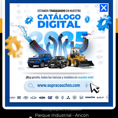
Perú
Ecuador
ANTERIOR
SIGUIENTE
MM11201
MM11403SN
Contacto
Celular Perú
(+51) 941 541 444
Celular Ecuador
(+593) 99 078 6063
Ubicación
Km 8,5 vía a Daule
Guayaquil, Ecuador
Parque Industrial - Ancón