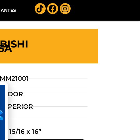
TANTES
BISHI
SA
 MM21001
DIADOR
: SUPERIOR
: -
 1 15/16 x 16”