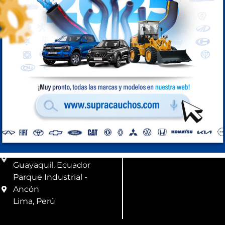
Compra Perú
Ubicación
Correo
Km 8,5 vía a Daule
info@supracauchos
Guayaquil, Ecuador
Parque Industrial -
Ancón
Lima, Perú