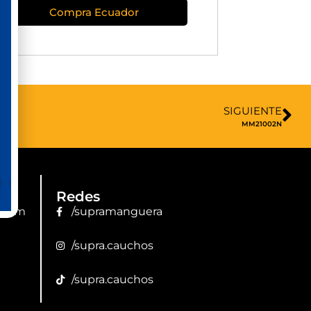
Compra Ecuador
SIGUIENTE
MM21002N
Redes
.com
/supramanguera
/supra.cauchos
/supra.cauchos