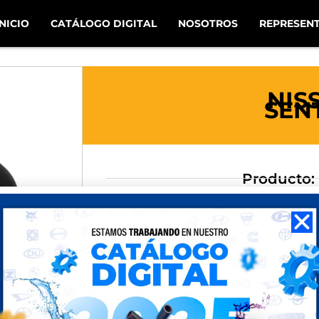
INICIO
CATÁLOGO DIGITAL
NOSOTROS
REPRESEN
NIS
SEN
Producto:
Uso: RA
Aplicación
Año: 
Medidas: 1 1/8 