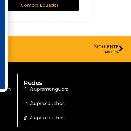
Compra Ecuador
SIGUIENTE
MN10104
Redes
.com
/supramanguera
/supra.cauchos
/supra.cauchos