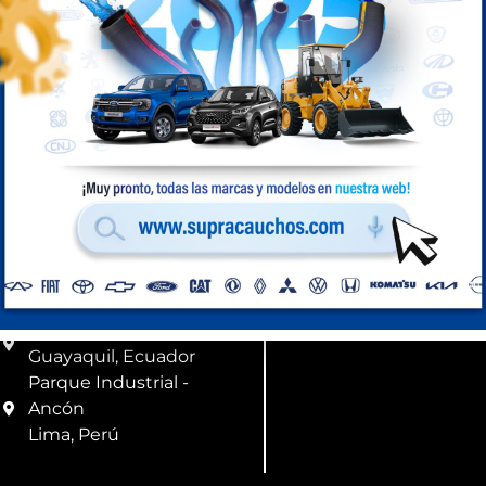
Compra Perú
Ubicación
Correo
Km 8,5 vía a Daule
info@supracauchos
Guayaquil, Ecuador
Parque Industrial -
Ancón
Lima, Perú