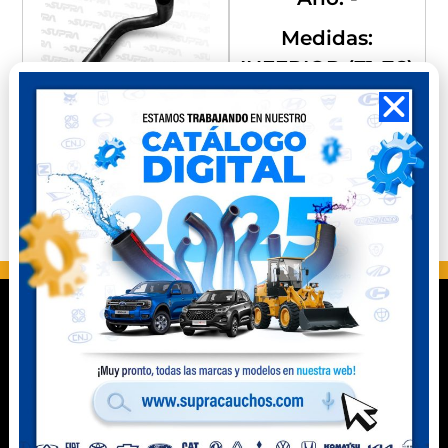
Medidas:
INFERIOR (71-76)
2.0
Compra
Compra
Perú
Ecuador
Contacto
Celular Perú
(+51) 941 541 444
Celular Ecuador