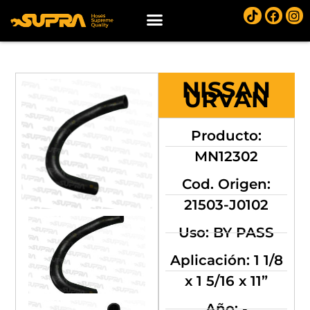
NISSAN
URVAN
Producto:
MN12302
Cod. Origen:
21503-J0102
Uso: BY PASS
Aplicación: 1 1/8
x 1 5/16 x 11”
Año: -