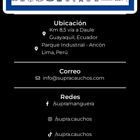
(+593) 99 078 6063
Ubicación
Km 8,5 vía a Daule
Guayaquil, Ecuador
Parque Industrial - Ancón
Lima, Perú
Correo
info@supracauchos.com
Redes
/supramanguera
/supra.cauchos
/supra.cauchos