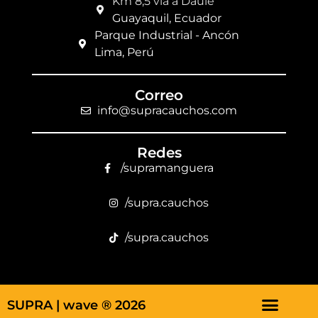
Km 8,5 vía a Daule
Guayaquil, Ecuador
Parque Industrial - Ancón
Lima, Perú
Correo
info@supracauchos.com
Redes
/supramanguera
/supra.cauchos
/supra.cauchos
SUPRA |
wave ® 2026