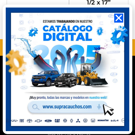
1/2 x 17”
Compra
Compra
Perú
Ecuador
ANTERIOR
SIGUIENTE
MN12504
MN12506
Contacto
Celular Perú
(+51) 941 541 444
Celular Ecuador
(+593) 99 078 6063
Ubicación