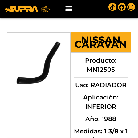
NISSAN
CARAVAN
Producto:
MN12505
Uso: RADIADOR
Aplicación:
INFERIOR
Año: 1988
Medidas: 1 3/8 x 1