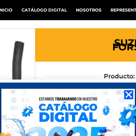
INICIO
CATÁLOGO DIGITAL
NOSOTROS
REPRESEN
SUZ
FOR
Producto:
Uso: RA
Aplicación
Año
Medidas: 1 1/8 