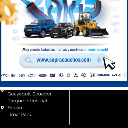
Compra Perú
Ubicación
Correo
Km 8,5 vía a Daule
info@supracauchos
Guayaquil, Ecuador
Parque Industrial -
Ancón
Lima, Perú