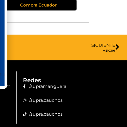
Compra Ecuador
SIGUIENTE
MS10301
Redes
.com
/supramanguera
/supra.cauchos
/supra.cauchos