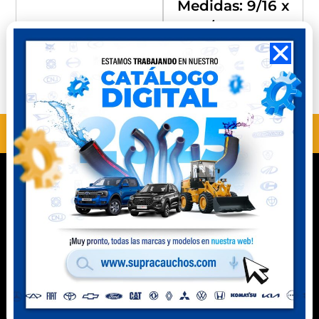
Medidas: 9/16 x
9/16 x 15”
Compra
Compra
Perú
Ecuador
ANTERIOR
SIGUIENTE
MS40106N
MS40201
Contacto
Celular Perú
(+51) 941 541 444
Celular Ecuador
(+593) 99 078 6063