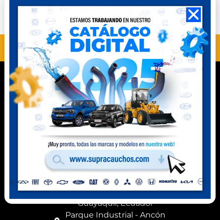
Perú
Ecuador
ANTERIOR
SIGUIENTE
MT10501
MT10503
Contacto
Celular Perú
(+51) 941 541 444
Celular Ecuador
(+593) 99 078 6063
Ubicación
Km 8,5 vía a Daule
Guayaquil, Ecuador
Parque Industrial - Ancón