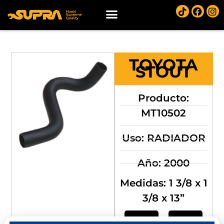
TOYOTA
STOUT
Producto:
MT10502
Uso: RADIADOR
Año: 2000
Medidas: 1 3/8 x 1
3/8 x 13”
Compra
Compra