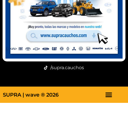
Correo
info@supracauchos.com
Redes
/supramanguera
/supra.cauchos
/supra.cauchos
SUPRA |
wave ® 2026