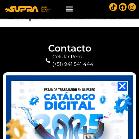
Etiqueta:
MBP-020
Contacto
Celular Perú
(+51) 941 541 444
Celular Ecuador
(+593) 99 078 6063
Ubicación
Km 8,5 vía a Daule
Guayaquil, Ecuador
Parque Industrial - Ancón
Lima, Perú