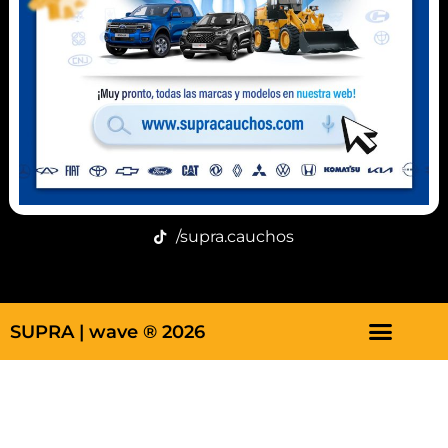
Correo
info@supracauchos.com
Redes
/supramanguera
/supra.cauchos
/supra.cauchos
SUPRA |
wave ® 2026