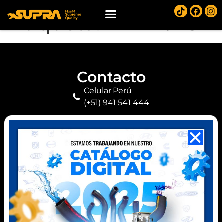
Etiqueta:
MBP-078
Contacto
Celular Perú
(+51) 941 541 444
Celular Ecuador
(+593) 99 078 6063
Ubicación
Km 8,5 vía a Daule
Guayaquil, Ecuador
Parque Industrial - Ancón
Lima, Perú